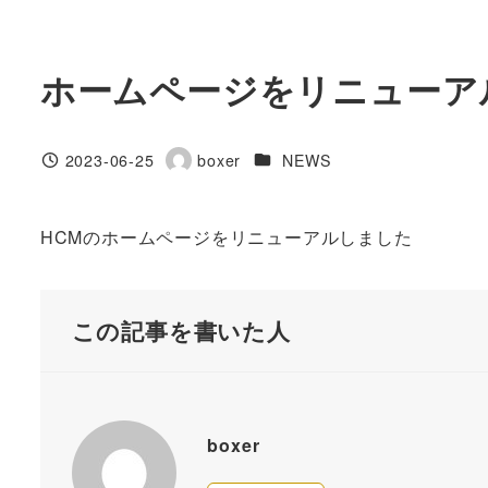
メ
イ
HCM
ホームページをリニューア
ン
コ
ン
カテゴリー
2023-06-25
boxer
NEWS
投稿日
著
テ
者
ン
ツ
HCMのホームページをリニューアルしました
へ
移
この記事を書いた人
動
boxer